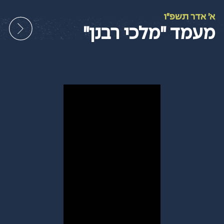
Ski
t
א' אדר תשפ"ו
conten
מעמד "מלכי רבנן"