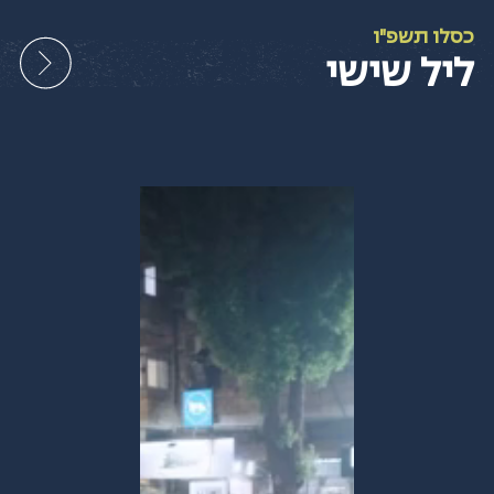
Ski
t
כסלו תשפ"ו
conten
ליל שישי