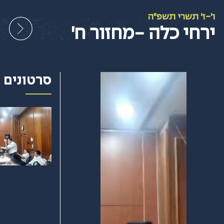
Ski
t
ו'-ז' תשרי תשפ"ה
conten
ירחי כלה -מחזור ח'
סרטונים