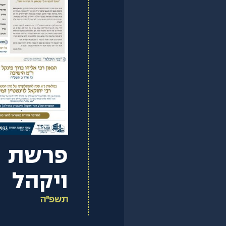
פרשת
ויקהל
תשפ"ה